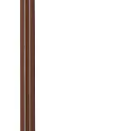
בית
NALLA SALE
חללי מגורים
SHOWROOM
בלוג
יצירת קשר
צביעה בתנור